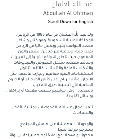
عبد الله العثمان
Abdullah Al Ohtman
S
croll Down for English
ولد عبد الله العثمان في عام 1985 في الرياض،
المملكة العربية السعودية، وهو فنان وشاعر
متعدد المواهب يقيم ويعمل حاليًا في الرياض.
تمتد رحلته الإبداعية عبر ميادين الشعر والفن
المفهوم، حيث تتطور الدوافع الأولية إلى تعبيرات
وسائط متعددة تشمل النصوص والفيديوهات
والتدخلات العامة والتثبيتات. غالبًا ما تتناول
استكشافاته الفنية مفاهيم وتجارب غامضة، مثل
الإيمان، وتأثير الرياح .على كثبان الصحراء، أو الجروح
المخفية التي تسببها طرق التعذيب
."بالضجيج"، وهي مواضيع يصعب فهمها أو إدراكها
بوسائل تقليدية
،تتميز أعمال عبد الله بالفحوصات المتأنية للأفكار،
والمساحات
والوجودات المهمشة على هامش المجتمع.
يسترجع ببراعة سردًا
.محجوبًا أو مهملاً، مع إعادة توجيهه ببراعة إلى نواة