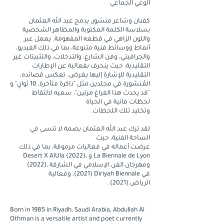
الوعي الجماعي
كفنان وشاعر منشور، يدمج عبد الله العثمان
بسلاسة الكلمة المكتوبة والمظاهر الشخصية
واللون الزاهي في قطعه المفهومة. يعمل عبر
أنماط ووسائط فنية متنوعة، بما في ذلك الفيديو،
والجرافيتي، وفن الشارع، والتدخلات، والتثبيتات غير
التقليدية، حيث ينحرف بفعالية عن الإطارات
التقليدية للإشارة إليها بغرض. تعكس قصائده،
المُنشورة في مجلدين مثل "ذاكرة متأخرة، 10 ثوانٍ" و
"قد يحدث هذا الفراغ مرتين"، سعيه لالتقاط
لحظات فانية في الحياة
.وتخليد تلك اللحظات
لقد ترك عبد الله العثمان بصمة لا تنسى في
الساحة الفنية، حيث
عرضت أعماله في فعاليات مرموقة، بما في ذلك
Desert X AlUla (2022)، و La Biennale de Lyon
(2022)، ومهرجان الفن الإسلامي في الشارقة
(2021)، وفعالية Diriyah Biennale في
.(2021) الرياض
Born in 1985 in Riyadh, Saudi Arabia, Abdullah Al
Othman is a versatile artist and poet currently