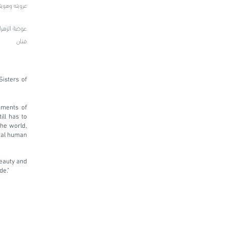
عروبته وهويته 
عوضة الزهرا
فنان
Sisters of
oments of
ill has to
the world,
ntal human
eauty and
de."