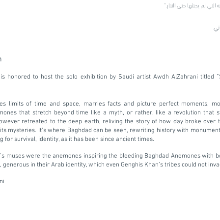
التي لم يجتثها حتى التتار."
ني
n
 is honored to host the solo exhibition by Saudi artist Awdh AlZahrani titled
”
es limits of time and space, marries facts and picture perfect moments, m
nes that stretch beyond time like a myth, or rather, like a revolution that st
however retreated to the deep earth, reliving the story of how day broke over 
its mysteries. It’s where Baghdad can be seen, rewriting history with monume
ng for survival, identity, as it has been since ancient times.
on’s muses were the anemones inspiring the bleeding Baghdad Anemones with b
, generous in their Arab identity, which even Genghis Khan’s tribes could not inva
ni