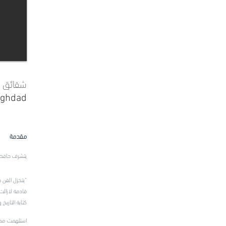
شقائق ب
aghdad
مقدمة
يتشرف حافظ 
"
يتخزل الفن 
قادمة لازالت 
كتابة التاريخ
ا
ستلهمت مصدر