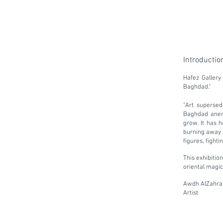
Introductio
Hafez Gallery
Baghdad."
"
Art supersed
Baghdad anemo
grow. It has 
burning away 
figures, fighti
This exhibiti
oriental magic
Awdh AlZahra
Artist