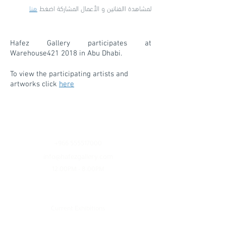
لمشاهدة االفنانين و الأعمال المشاركة اضغط
هنا
Hafez Gallery participates at
Warehouse421 2018 in Abu Dhabi.
To view the participating artists and
artworks click
here
Contact
+966 555517000
info@hafezgallery.com
12:00PM - 8:00PM
Explore
Current Exhibitions
Featured Artists