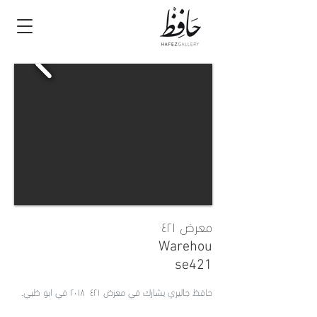
معرض ٤٢١
Warehou
se421
حافظ جاليري يشارك في معرض ٤٢١ ٢٠١٨ في ابو ظبي.