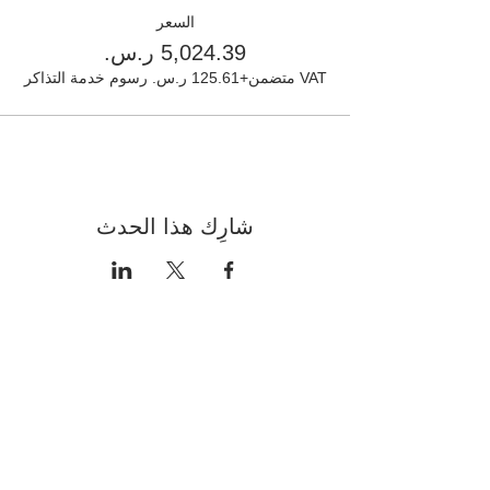
السعر
VAT متضمن
+‏125.61 ر.س.‏ رسوم خدمة التذاكر
شارِك هذا الحدث
Contact
+966 555517000
info@hafezgallery.com