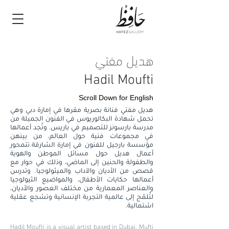
هديل مفتي
Hadil Mo
ufti
S
croll Down for English
هديل مفتي فنانة بصرية مقرها في إمارة دبي وهي
تحمل شهادة البكالوريوس في الفنون الجميلة من
مدرسة بارسونز للتصميم في باريس. وتُجد أعمالها
في مجموعات فنية حول العالم، من بينهن
مؤسسة بارجيل للفنون في إمارة الشارقة.تتمحور
أعمال هديل حول مسائل الموطن والهوية
والطفولة والحنين إلى الماضي، وذلك في حوار مع
قصص من الأديان والآداب والميثولوجيا. وتدرس
أعمالها حكايات الأطفال، والمواضيع الثيولوجيا
والعناصر المعمارية من مختلف العصور والأديان،
لتُلمّح إلى عالمية التجربة الإنسانية وتشجع عقلية
اشتمالية.
Hadil Moufti is a visual artist based in Dubai. Mufti