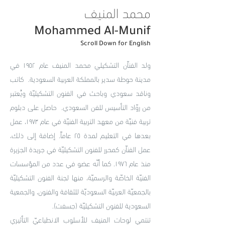
محمد المنيف
Mohammed Al-Munif
Scroll Down for English
ولد الفناّن التشكيلي محمد المنيف عام ١٩٥٢ في
مدينة حوطة سدير بالمملكة العربية السعودية. كاتب
وناقد سعودي وباحث في الفنون التشكيليّة ويُعتبر
من روّاد التأسيس للفن السعودي. حاصل على دبلوم
تربية فنيّة من معهد التربية الفنيّة في عام ١٩٧٣، عمل
بعدها في التعليم لمدة ٢٥ عاماً. إضافة إلى ذلك،
عمل الفناّن كمحرر للفنون التشكيليّة في جريدة الجزيرة
منذ عام ١٩٧٦. كما أنّه عضو في عدد من المؤسسات
الفنيّة الخاصّة والرسميّة، منها لجنة الفنون التشكيليّة
بالجمعيّة العربيّة السعوديّة للثقافة والفنون، والجمعية
السعودية للفنون التشكيليّة (جسفت).
تنتمي لوحات المنيف للأسلوب الانطباعيّ التأثيري