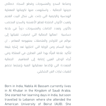
وصناعة السدو والمنسوجات وقطع السجاد خصائص
تجربتها الجمالية ، واستلهمت منها تكويناتها المعمارية
الهندسية والزخرفية التي جاءت على شكل البيت القديم
ولعبت الألوان الصارخة لقطع الأقمشة والسدو المخضب
بالألون وتعدد الخامات والمنسوجات دورآ في بلاغة
حساسية اعمالها الجمالية التي انصرفت تقنياتها إلى
عوالم فن الكولاج والملصقات بمفهومه المعاصر ، ان
تجربة البسام ومن الزواية التي اختارتها تعد إشارة بليغة
لتأكيد علاقة المرأة بهذا الفن الفطري في المملكة وفي
أرجاء الوطن العربي إضافة إلى المفاهيم الجمالية
المتعددة التي تؤكدها معطياتها الفنية بإعتبارها تخضع
لتقنيات تيارات الفن التشكيلي.
Born in India, Nabila Al Bassam currently lives
in Al Khubar in the Kingdom of Saudi Arabia.
She started her learning days in India, but soon
travelled to Lebanon where she attended the
American University of Beirut (AUB). She