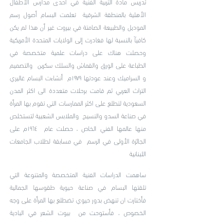
تدريس مادة التربية الفنية في احدى مدارس الأطفال
الأهلية بالمنطقة الشرقية تعلمت البسام أصول رسم
الموديل والطبيعة الصامتة في بيروت غير أن هذا لم يكن
كافيآ بالنسبة لها فغادرت إلى الولايات المتحدة الأمريكية
وحصلت هناك على دراسات علمية متخصصة في
الطباعة على الورق والقماش والسلك سكرين والتصميم
و السراميك وعند عودتها ١٩٧٩م أنشاءت البسام غاليري
التراث العربي ثم قامت برحلات متعددة الى اكثر المدن
السعودية لتطلع على اكثر الممارسات التي تقوم بها المرأة
في صناعة السدو والنسيج والملابس الشعبية لتستخلص
منها عالمها الفني الخاص ، حصلت عام ١٩٦٤م على
الجائزة الأولى في الرسم في مسابقة لطلاب الجامعات
اللبنانية
ساهمت الدراسات الفنية المتخصصة والمتنوعة التي
تلقتها البسام في صناعة حيوية طقوسها الجمالية
فأختارت ان تنهض بدور حيوي تضطلع بها المرأة على وجه
الخصوص ، فأستوحت من بيوت الشعر في البادية