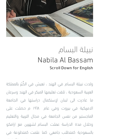
نبيلة البسام
Nabila Al Bassam
Scroll Down for English
ولدت نبيلة البسام في الهند ، تعيش في الخُبَر بالمملكة
العربية السعودية ، تلقت تعليمها المبكر في الهند وسرعان
ما غادرت الى لبنان لإستكمال دراستها في الجامعة
الامريكية في بيروت وفي عام ١٩٦٨ م حصلت على
الماجستير من نفس الجامعة في مجال التربية والتعليم
وخلال مدة الدراسة عملت البسام لشهرين مع ارامكو
بالسعودية كمتطلب جامعي كما علمت كمتطوعة في