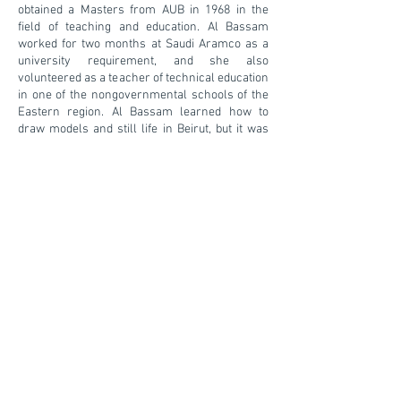
obtained a Masters from AUB in 1968 in the
field of teaching and education. Al Bassam
worked for two months at Saudi Aramco as a
university requirement, and she also
volunteered as a teacher of technical education
in one of the nongovernmental schools of the
Eastern region. Al Bassam learned how to
draw models and still life in Beirut, but it was
never enough for her. She therefore travelled
to the United States of America and followed a
curriculum there that taught her how to print
on paper, textile, silk screen, and how to design,
and draw on ceramics. Upon her return in
1979, Al Bassam founded an Arab heritage
gallery and then travelled to several Saudi
cities to learn about customs performed by
women in their production of Al Sadu, textile,
and popular clothing. She was able to extract
from this experience her own artistic world. Al
Bassam was awarded in 1964 the first prize in a
drawing competition for Lebanese students.
The wide-ranged and different art lessons Al
Bassam attended contributed to the foundation