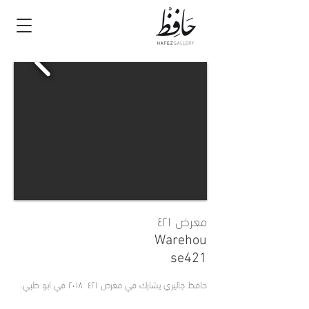
معرض ٤٢١
Warehou
se421
حافظ جاليري يشارك في معرض ٤٢١ ٢٠١٨ في ابو ظبي.