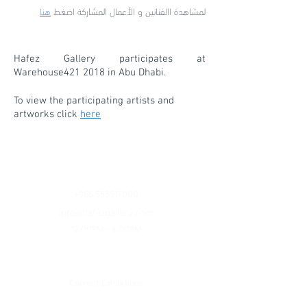
لمشاهدة االفنانين و الأعمال المشاركة اضغط
هنا
Hafez Gallery participates at
Warehouse421 2018 in Abu Dhabi.
To view the participating artists and
artworks click
here
Contact
+966 555517000
info@hafezgallery.com
12:00PM - 8:00PM
Explore
Current Exhibitions
Featured Artists