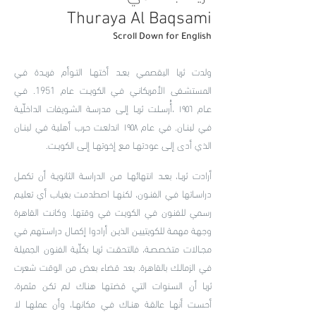
Thuraya Al Baqsami
Scroll Down for English
ولدت ثريا البقصمــي بعــد أختهــا التــوأم فريــدة فــي
المستشــفى الأمريكانــي فــي الكويــت عـام 1951. فــي
عــام ١٩٥٦ ،أُرســلت ثريــا إلــى مدرســة الشــويفات الداخلّيــة
فــي لبنــان. فـي عـام ١٩٥٨ اندلعـت حـرب أهليـة فـي لبنــان
الذي أدى إلــى عودتهــا مــع إخوتهــا إلــى الكويــت.
أرادت ثريــا، بعــد انتهائهــا مــن الدراســة الثانويــة أن تكمــل
دراســاتها فــي الفنــون، لكنهــا اصطدمـت بغيـاب أي تعليـم
رسـمي للفنـون فـي الكويـت فـي وقتهـا. وكانـت القاهـرة
وجهـة مهمــة للكويتييــن الذيــن أرادوا إكمــال دراســتهم فــي
مجــالات متخصصــة، فالتحقــت ثريــا بكلّيـة الفنـون الجميلـة
فـي الزمالـك بالقاهـرة. بعد قضاء بعض من الوقت شعرت
ثريـا أن السـنوات التـي قضتهـا هنـاك لـم تكـن مثمـرة،
أحسـت أنهــا عالقــة هنــاك فــي مكانهــا، وأن عملهــا لا