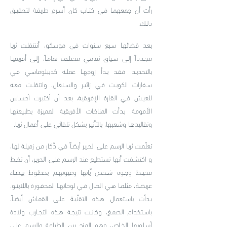
رأت أن جمعهمــا فــي كتــاب كان أســرع طريقــة لتحقيــق
ذلــك.
بعـد قضائهـا سـبع سـنوات فـي موسـكو، أتنتقلت ثريـا
مجــدداً إلــى ســياق ثقافــي مختلــف تمامــاً، إلــى أفريقيــا
بالتحديــد. فقــد بــدأ زوجهــا عملــه كديبلوماســي فــي
ســفارات الكويــت فــي زائيــر والســنغال، وانتقلــت معــه
للعيــش فــي القـارة الإفريقيـة، بعـد أن أختبـرت أحسـاس
الأمومـة. بـدأت المناخـات الأفريقيـة المميـزة بطبيعتهـا
وتقاليدهـا وشـعبها، بالتأثيـر بشـكل تلقائـي علـى أعمـال ثريـا.
تعلّمـت ثريـا الرسـم علـى الحريـر أيضـاً فـي دّكار مـن زميلـة لهـا،
و اكتشـفت أنها تسـتطيع عند الرســم علــى الحريــر، أن تخــط
محيــط وجــوه شــخص ّياتها وعيونهــم بخطــوط بيضــاء
عريضــة، مثلمــا هــي الحــال فــي لوحاتهــا المحفــورة باللاينــو.
بــدأت باســتعمال هــذه التقنّيــة علــى القمــاش أيضــاً،
باســتخدام الصمــغ، وكانــت نتيجــة هــذه التجــارب ولادة
أســلوبها الخــاص، وهـو المـزج بيـن الطباعـة والرسـم علـى