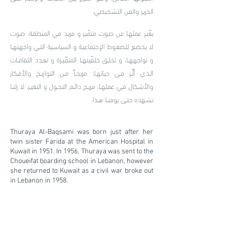
الحريـر والفـن التشـخيصي.
يعّبـر عملهـا عـن صـوت متمّيـز و فريـد فـي المنطقـة، صـوت
لا يخضـع للضغـوط الإجتماعيـة و السياســية التــي واجهتهــا
و تواجههــا، و تخلــق خلفّيتهــا المتمّيــزة و تعــدد الثقافــات
الــذي أثّــر فــي حياتهــا، مزيجــاً مــن التواريــخ والأفــكار
والأشــكال فــي عملهــا، مزيــج دائــم التحــول و التغيــر، لا زلنــا
نشــهده حتــى يومنــا هــذا.
Thuraya Al-Baqsami was born just after her
twin sister Farida at the American Hospital in
Kuwait in 1951. In 1956, Thuraya was sent to the
Choueifat boarding school in Lebanon, however
she returned to Kuwait as a civil war broke out
in Lebanon in 1958.
After high school, Thuraya wanted to pursue a
degree in the arts, but no formal arts education
existed in Kuwait. At the time, Cairo was a major
destination for Kuwaitis seeking higher