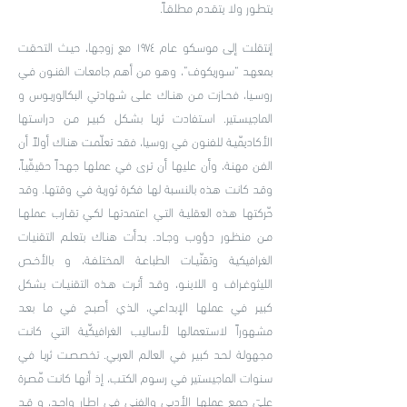
يتطــور ولا يتقــدم مطلقــاً.
إنتقلت إلى موسـكو عـام ١٩٧٤ مع زوجها، حيـث التحقـت
بمعهـد “سـوريكوف”، وهـو مـن أهـم جامعـات الفنــون فــي
روســيا، فحــازت مــن هنــاك علــى شــهادتي البكالوريــوس و
الماجيســتير. اســتفادت ثريــا بشــكل كبيــر مــن دراســتها
الأكاديمّيــة للفنـون فـي روسـيا، فقـد تعلّمـت هنـاك أولاً أن
الفـن مهنـة، وأن عليهـا أن تـرى فـي عملهـا جهـداً حقيقّيـاً،
وقـد كانـت هـذه بالنسـبة لهـا فكـرة ثوريـة فـي وقتهـا. وقـد
حّركتهـا هـذه العقليــة التــي اعتمدتهــا لكــي تقــارب عملهــا
مــن منظــور دؤوب وجــاد. بـدأت هنـاك بتعلـم التقنيـات
الغرافيكيـة وتقنّيــات الطباعــة المختلفــة، و بالأخــص
الليثوغــراف و اللاينــو، وقــد أثــرت هــذه التقنيــات بشـكل
كبيـر فـي عملهـا الإبداعـي، الـذي أصبـح فـي مـا بعـد
مشـهوراً لاسـتعمالها لأسـاليب الغرافيكّيـة التـي كانـت
مجهولـة لحـد كبيـر فـي العالـم العربـي. تخصصـت ثريـا فـي
سـنوات الماجيسـتير فـي رسـوم الكتـب، إذ أنهـا كانـت مّصـرة
علـىَ جمـِع عملهـا الأدبـي والفنـي فـي إطــار واحــد، و قــد